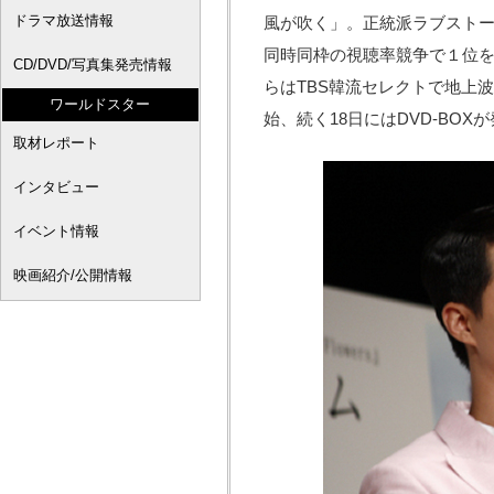
ドラマ放送情報
風が吹く」。正統派ラブストー
同時同枠の視聴率競争で１位を
CD/DVD/写真集発売情報
らはTBS韓流セレクトで地上
ワールドスター
始、続く18日にはDVD-BOX
取材レポート
インタビュー
イベント情報
映画紹介/公開情報