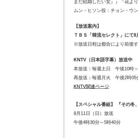
まだ結婚したい女』』『花より男子～B
ムン・ヒソン役：チョン・ウンジ〔
【放送案内】
ＴＢＳ「韓流セレクト」にて8
※放送日程は都合により前後
KNTV（日本語字幕）放送中
本放送：毎週土日 午後10時～1
再放送：毎週月火 午後2時05
KNTV関連ページ
【スペシャル番組】
『その冬
8月11日（日）放送
午後4時30分～5時40分