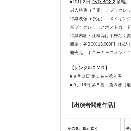
■10月２日
DVD-BOX 2
第9話
封入特典（予定）：ブックレ
特典映像（予定）：メイキン
※ブックレットとポストカー
特典内容・仕様等は予告なく
価格：各BOX 15,960円（税込
発売元：ポニーキャニオン・
【レンタルＤＶＤ】
■９月３日 第１巻～第４巻
■９月18日 第５巻～第８巻（
【出演者関連作品】
その冬、風が吹く
そ