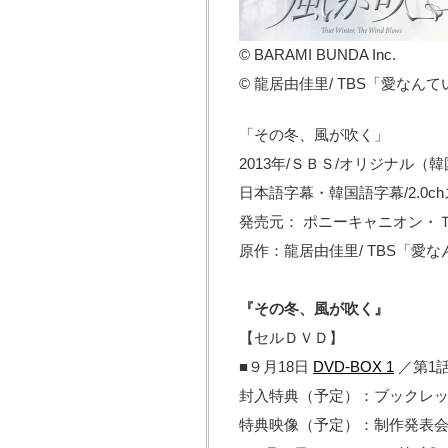
© BARAMI BUNDA Inc.
© 龍居由佳里/ TBS「愛なん
「その冬、風が吹く」
2013年/ＳＢＳ/オリジナル（
日本語字幕・韓国語字幕/2.0c
発売元： ポニーキャニオン・ＴＢＳ 
原作：龍居由佳里/ TBS「愛
『その冬、風が吹く』
【セルＤＶＤ】
■９月18日
DVD-BOX 1
／第1
封入特典（予定）：ブックレ
特典映像（予定）：制作発表