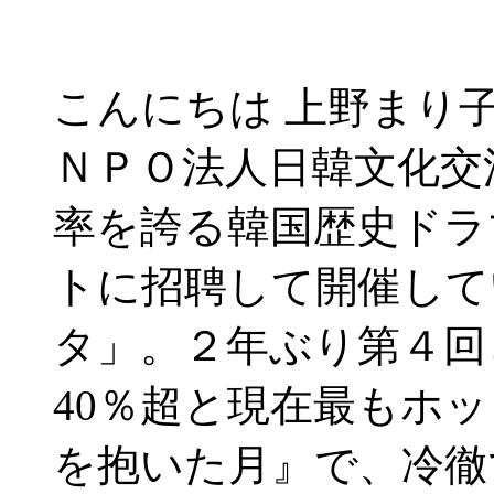
こんにちは 上野まり
ＮＰＯ法人日韓文化交
率を誇る韓国歴史ドラ
トに招聘して開催して
タ」。２年ぶり第４回
40％超と現在最もホ
を抱いた月』で、冷徹